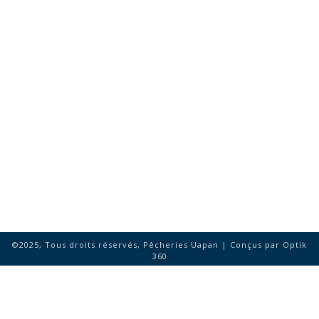
©2025, Tous droits réservés, Pêcheries Uapan | Conçus par
Optik
360